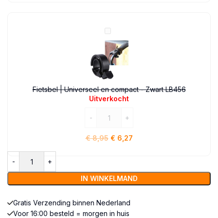
USB-
C
-
Fietsbel
LBH301
|
Universeel
en
compact
-
Fietsbel | Universeel en compact - Zwart LB456
Zwart
Uitverkocht
LB456
€
8,95
€
6,27
IN WINKELMAND
Gratis Verzending binnen Nederland
Voor 16:00 besteld = morgen in huis