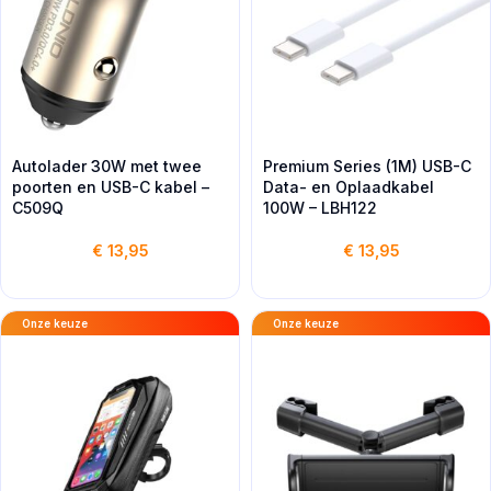
Autolader 30W met twee
Premium Series (1M) USB-C
poorten en USB-C kabel –
Data- en Oplaadkabel
C509Q
100W – LBH122
€
13,95
€
13,95
Onze keuze
Onze keuze