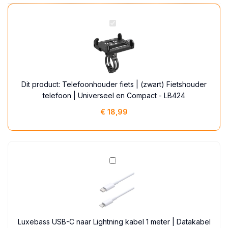
Telefoonhouder
fiets
|
(zwart)
Fietshouder
telefoon
Dit product:
Telefoonhouder fiets | (zwart) Fietshouder
|
telefoon | Universeel en Compact - LB424
Universeel
€
18,99
en
Compact
-
LB424
Luxebass
USB-
C
naar
Lightning
kabel
Luxebass USB-C naar Lightning kabel 1 meter | Datakabel
1