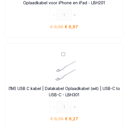
Oplaadkabel voor iPhone en iPad - LBH201
meter
|
Datakabel
Oplaadkabel
€
9,95
€
6,97
voor
iPhone
en
iPad
(1M)
-
USB
LBH201
C
kabel
|
Datakabel
(1M) USB C kabel | Datakabel Oplaadkabel (wit) | USB-C to
Oplaadkabel
USB-C - LBH301
(wit)
|
USB-
C
€
8,95
€
6,27
to