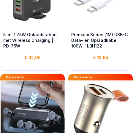
5-in-1 75W Oplaadstation
Premium Series (1M) USB-C
met Wireless Charging |
Data- en Oplaadkabel
PD-75W
100W – LBH122
€
32,95
€
13,95
Onze keuze
Onze keuze