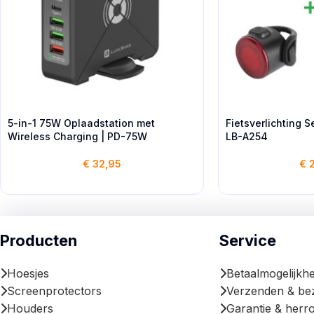
5-in-1 75W Oplaadstation met
Fietsverlichting S
Wireless Charging | PD-75W
LB-A254
€
32,95
€
2
Producten
Service
Hoesjes
Betaalmogelijkh
Screenprotectors
Verzenden & be
Houders
Garantie & herr