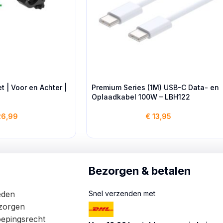
et | Voor en Achter |
Premium Series (1M) USB-C Data- en
Oplaadkabel 100W – LBH122
6,99
€
13,95
Bezorgen & betalen
eden
Snel verzenden met
zorgen
oepingsrecht