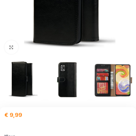
Click to enlarge
€
9,99