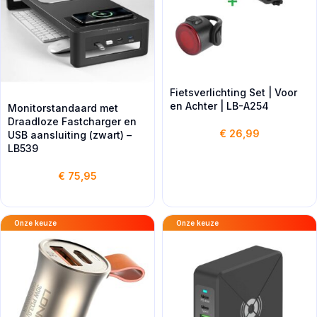
Fietsverlichting Set | Voor
en Achter | LB-A254
Monitorstandaard met
Draadloze Fastcharger en
€
26,99
USB aansluiting (zwart) –
LB539
€
75,95
Onze keuze
Onze keuze