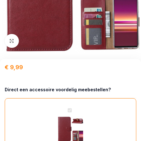
Click to enlarge
€
9,99
Direct een accessoire voordelig meebestellen?
Hoesje
geschikt
voor
Sony
Xperia