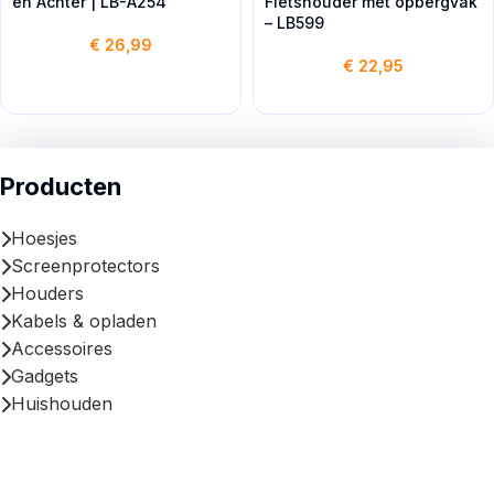
en Achter | LB-A254
Fietshouder met opbergvak
– LB599
€
26,99
€
22,95
Producten
Hoesjes
Screenprotectors
Houders
Kabels & opladen
Accessoires
Gadgets
Huishouden