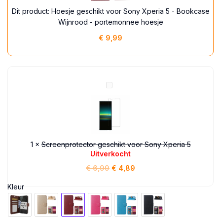
5
Dit product:
Hoesje geschikt voor Sony Xperia 5 - Bookcase
-
Wijnrood - portemonnee hoesje
Bookcase
€
9,99
Wijnrood
-
portemonnee
hoesje
Screenprotector
geschikt
voor
Sony
Xperia
5
1
×
Screenprotector geschikt voor Sony Xperia 5
Uitverkocht
€
6,99
€
4,89
Kleur