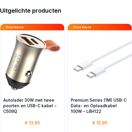
Uitgelichte producten
Onze keuze
Onze keuze
Autolader 30W met twee
Premium Series (1M) USB-C
poorten en USB-C kabel –
Data- en Oplaadkabel
C509Q
100W – LBH122
€
13,95
€
13,95