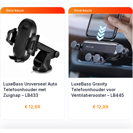
Onze keuze
Onze keuze
LuxeBass Universeel Auto
LuxeBass Gravity
Telefoonhouder met
Telefoonhouder voor
Zuignap – LB433
Ventilatierooster – LB445
€
12,99
€
12,99